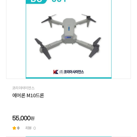
코리아사이언스
에어론 M10드론
원
55,000
0
리뷰
0