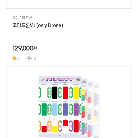
에이스타 드론
코딩드론V1 (only Drone)
원
129,000
0
리뷰
0