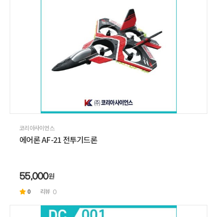
코리아사이언스
에어론 AF-21 전투기드론
원
55,000
0
리뷰
0