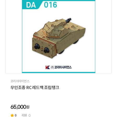
코리아사이언스
무인조종 RC 레드백 조립탱크
원
65,000
0
리뷰
0