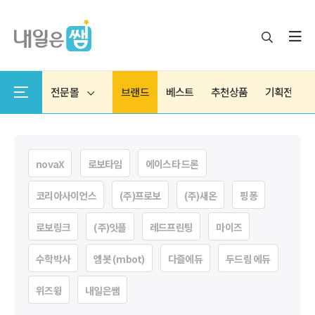
전문몰
브랜드
베스트
추천상품
기획전
novaX
로보타임
에이스타 드론
코리아사이언스
(주)프로보
(주)새온
핑퐁
로보링크
(주)잇플
레드프린팅
마이즈
수학박사
엠봇 (mbot)
다즐에듀
두드림 에듀
위즈윙
내일은쌤