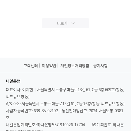
더보기
고객센터
이용약관
개인정보처리방침
공지사항
내일은쌤
대표이사 : 이치헌｜서울특별시 도봉구 마들로13길 61, C동 6층 609호(창동,
씨드큐브 창동)
A/S 주소 : 서울특별시 도봉구 마들로13길 61, C동 16층(창동, 씨드큐브 창동)
사업자 등록번호 : 638-85-02192｜통신판매업신고 : 2024-서울도봉-0381
호
내일은쌤 계좌번호 : 하나은행 557-910026-17704
AS 계좌번호 : 하나은