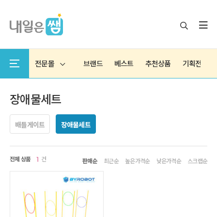
전문몰
브랜드
베스트
추천상품
기획전
장애물세트
배틀게이트
장애물세트
전체 상품
건
1
판매순
최근순
높은가격순
낮은가격순
스크랩순