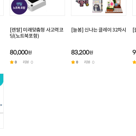
[렌탈] 미래맞춤형 사고력코
[늘봄] 신나는 클레이 32차시
[
딩(노트북포함)
원
원
80,000
83,200
9
0
리뷰
0
리뷰
0
0