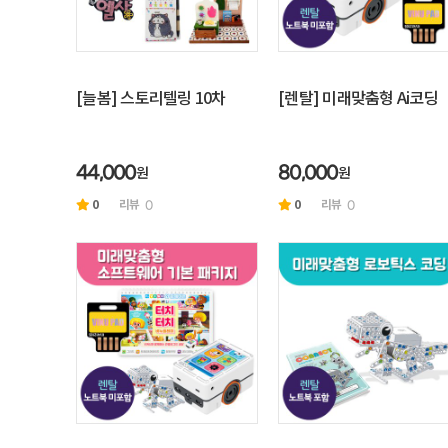
[늘봄] 스토리텔링 10차
[렌탈] 미래맞춤형 Ai코딩
원
원
44,000
80,000
0
리뷰
0
리뷰
0
0