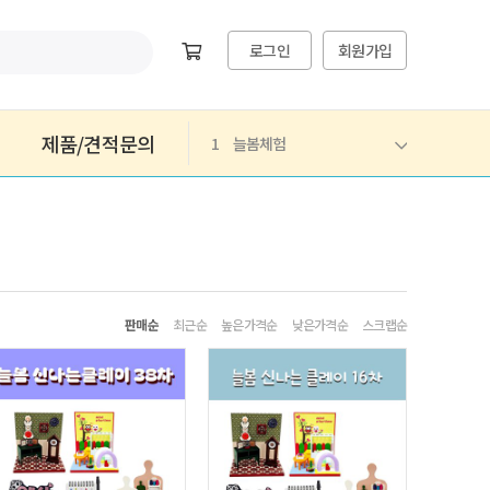
로그인
회원가입
제품/견적문의
1
늘봄체험
판매순
최근순
높은가격순
낮은가격순
스크랩순