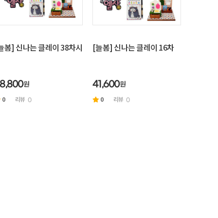
늘봄] 신나는 클레이 38차시
[늘봄] 신나는 클레이 16차
원
원
8,800
41,600
0
리뷰
0
리뷰
0
0