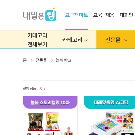
교구재마트
교육·채용
대회안
카테고리
카테고리
전문몰
전체보기
홈
전문몰
늘봄 학교
전체 상품
건
8