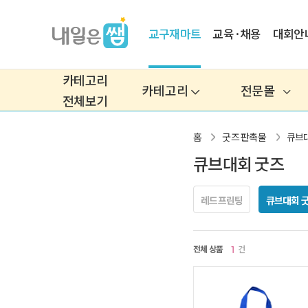
교구재마트
교육·채용
대회안
카테고리
카테고리
전문몰
전체보기
홈
굿즈 판촉물
큐브
큐브대회 굿즈
레드프린팅
큐브대회 
전체 상품
건
1