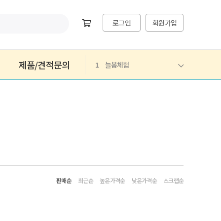
로그인
회원가입
제품/견적문의
1
늘봄체험
판매순
최근순
높은가격순
낮은가격순
스크랩순