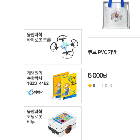
큐브 PVC 가방
원
5,000
0
리뷰
0