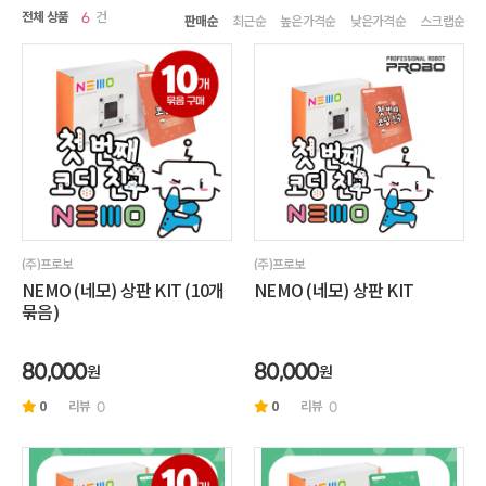
전체 상품
건
6
판매순
최근순
높은가격순
낮은가격순
스크랩순
(주)프로보
(주)프로보
NEMO (네모) 상판 KIT (10개
NEMO (네모) 상판 KIT
묶음)
원
원
80,000
80,000
0
리뷰
0
리뷰
0
0