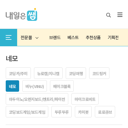
전문몰
브랜드
베스트
추천상품
기획전
네모
코딩카/주미
뉴로캠/지니캠
코딩여행
코드팅커
네모
비누(VINU)
메이크블록
아두이노/오렌지보드/엔트리/파이썬
마이크로비트
코딩보드게임/보드게임
뚜루뚜루
카미봇
로로큐브