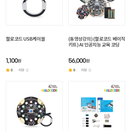
할로코드 USB케이블
(동영상강의) (할로코드 베이직
키트) AI 인공지능 교육 코딩
원
원
1,100
56,000
0
리뷰
0
리뷰
0
0