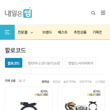
전문몰
브랜드
베스트
추천상품
기획전
할로코드
할로코드
엠타이니/코디로키/뉴런
엠빌드/사이버파이
전체 상품
건
14
판매순
최근순
높은가격순
낮은가격순
스크랩순