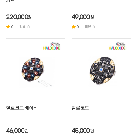
키트
원
원
220,000
49,000
0
리뷰
0
리뷰
0
0
할로코드 베이직
할로코드
원
원
46,000
45,000