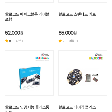
할로코드 메이크블록 케이블
할로코드 스탠다드 키트
포함
원
원
52,000
85,000
0
리뷰
0
리뷰
0
0
할로코드 인공지능 클래스룸
할로코드 베이직 플러스