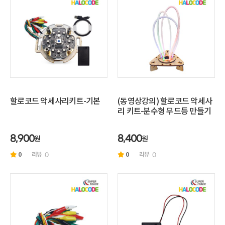
할로코드 악세사리키트-기본
(동영상강의) 할로코드 악세사
리 키트-분수형 무드등 만들기
원
원
8,900
8,400
0
리뷰
0
리뷰
0
0